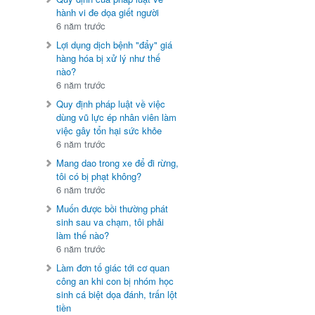
hành vi đe dọa giết người
6 năm trước
Lợi dụng dịch bệnh "đẩy" giá
hàng hóa bị xử lý như thế
nào?
6 năm trước
Quy định pháp luật về việc
dùng vũ lực ép nhân viên làm
việc gây tổn hại sức khỏe
6 năm trước
Mang dao trong xe để đi rừng,
tôi có bị phạt không?
6 năm trước
Muốn được bồi thường phát
sinh sau va chạm, tôi phải
làm thế nào?
6 năm trước
Làm đơn tố giác tới cơ quan
công an khi con bị nhóm học
sinh cá biệt dọa đánh, trấn lột
tiền