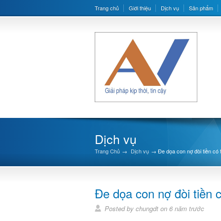
Trang chủ
Giới thiệu
Dịch vụ
Sản phẩm
Dịch vụ
Trang Chủ
→
Dịch vụ
→
Đe dọa con nợ đòi tiền có 
Đe dọa con nợ đòi tiền c
Posted by chungdt on 6 năm trước