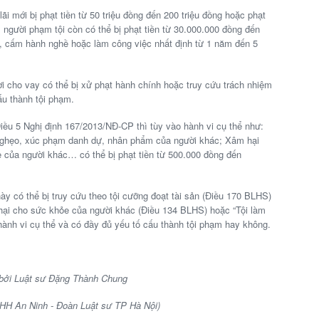
ãi mới bị phạt tiền từ 50 triệu đồng đến 200 triệu đồng hoặc phạt
 người phạm tội còn có thể bị phạt tiền từ 30.000.000 đồng đến
 cấm hành nghề hoặc làm công việc nhất định từ 1 năm đến 5
ời cho vay có thể bị xử phạt hành chính hoặc truy cứu trách nhiệm
ấu thành tội phạm.
Điều 5 Nghị định 167/2013/NĐ-CP thì tùy vào hành vi cụ thể như:
rêu ghẹo, xúc phạm danh dự, nhân phẩm của người khác; Xâm hại
 của người khác… có thể bị phạt tiền từ 500.000 đồng đến
này có thể bị truy cứu theo tội cưỡng đoạt tài sản (Điều 170 BLHS)
 hại cho sức khỏe của người khác (Điều 134 BLHS) hoặc “Tội làm
ành vi cụ thể và có đầy đủ yếu tố cấu thành tội phạm hay không.
 bởi Luật sư Đặng Thành Chung
HH An Ninh - Đoàn Luật sư TP Hà Nội)