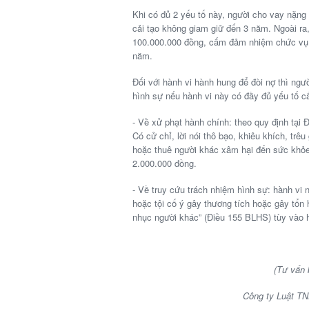
Khi có đủ 2 yếu tố này, người cho vay nặng l
cải tạo không giam giữ đến 3 năm. Ngoài ra,
100.000.000 đồng, cấm đảm nhiệm chức vụ,
năm.
Đối với hành vi hành hung để đòi nợ thì ngư
hình sự nếu hành vi này có đầy đủ yếu tố c
- Về xử phạt hành chính: theo quy định tại 
Có cử chỉ, lời nói thô bạo, khiêu khích, t
hoặc thuê người khác xâm hại đến sức khỏe
2.000.000 đồng.
- Về truy cứu trách nhiệm hình sự: hành vi 
hoặc tội cố ý gây thương tích hoặc gây tổn
nhục người khác” (Điều 155 BLHS) tùy vào h
(Tư vấn
Công ty Luật TN