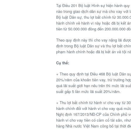
Tại Điều 201 Bộ luật Hình sự hiện hành quy 
nào trong giao dịch dân sự mà cho vay với lã
Bộ luật Dân sự, thu lợi bất chính từ 30.00
hành chính về hành vi này hoặc đã bị kết án
tiền từ 50.000.000 đồng đến 200.000.000 đ
Theo quy định này thì cho vay nặng lãi được
định trong Bộ luật Dân sự và thu lợi bất chí
phạm hành chính hoặc đã bị kết án về tội n
Cụ thể:
+ Theo quy định tại Điều 468 Bộ luật Dân s
20%/năm của khoản tiền vay, trừ trường hợp 
quá lãi suất giới hạn nêu trên thì mức lãi s
suất gấp 5 lần mức lãi suất 20%/năm.
+ Thu lợi bất chính từ hành vi cho vay từ 3
hành chính đối với hành vi cho vay quá mức
Nghị định 167/2013/NĐ-CP của Chính phủ vớ
hành vi cho vay tiền có cầm cố tài sản, nh
hàng Nhà nước Việt Nam công bố tại thời đ