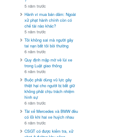
?
5 năm trước
Hành vi mua bán dâm: Ngoài
xử phạt hành chính còn có
chế tài nào khác?
5 năm trước
Tôi không sai mà người gây
tai nạn bắt tôi bồi thường
6 năm trước
Quy định mập mờ về lùi xe
trong Luật giao thông
6 năm trước
Buộc phải dùng vũ lực gây
thiệt hại cho người bị bắt giữ
không phải chịu trách nhiệm
hình sự
6 năm trước
Tài xế Mercedes và BMW đều
có lỗi khi hai xe huých nhau
6 năm trước
CSGT có được kiểm tra, xử
phạt ở đường khu công