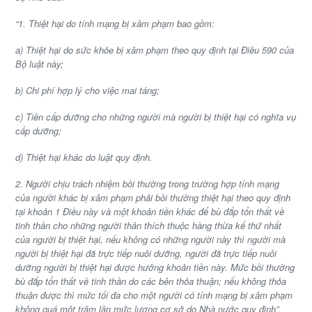
“1. Thiệt hại do tính mạng bị xâm phạm bao gồm:
a) Thiệt hại do sức khỏe bị xâm phạm theo quy định tại Điều 590 của
Bộ luật này;
b) Chi phí hợp lý cho việc mai táng;
c) Tiền cấp dưỡng cho những người mà người bị thiệt hại có nghĩa vụ
cấp dưỡng;
d) Thiệt hại khác do luật quy định.
2. Người chịu trách nhiệm bồi thường trong trường hợp tính mạng
của người khác bị xâm phạm phải bồi thường thiệt hại theo quy định
tại khoản 1 Điều này và một khoản tiền khác để bù đắp tổn thất về
tinh thần cho những người thân thích thuộc hàng thừa kế thứ nhất
của người bị thiệt hại, nếu không có những người này thì người mà
người bị thiệt hại đã trực tiếp nuôi dưỡng, người đã trực tiếp nuôi
dưỡng người bị thiệt hại được hưởng khoản tiền này. Mức bồi thường
bù đắp tổn thất về tinh thần do các bên thỏa thuận; nếu không thỏa
thuận được thì mức tối đa cho một người có tính mạng bị xâm phạm
không quá một trăm lần mức lương cơ sở do Nhà nước quy định”.