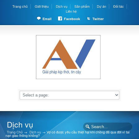
Trang chủ
Giới thiệu
Dịch vụ
Sản phẩm
Dự án
Đối tác
Liên hệ
Email
Facebook
Twitter
Dịch vụ
Trang Chủ
→
Dịch vụ
→
Vợ có được yêu cầu thiệt hại khi chồng đã qua đời vì tai
nạn giao thông không?