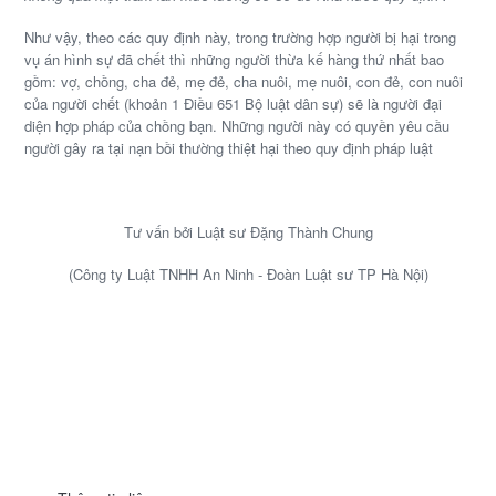
Như vậy, theo các quy định này, trong trường hợp người bị hại trong
vụ án hình sự đã chết thì những người thừa kế hàng thứ nhất bao
gồm: vợ, chồng, cha đẻ, mẹ đẻ, cha nuôi, mẹ nuôi, con đẻ, con nuôi
của người chết (khoản 1 Điều 651 Bộ luật dân sự) sẽ là người đại
diện hợp pháp của chồng bạn. Những người này có quyền yêu cầu
người gây ra tại nạn bồi thường thiệt hại theo quy định pháp luật
Tư vấn bởi Luật sư Đặng Thành Chung
(Công ty Luật TNHH An Ninh - Đoàn Luật sư TP Hà Nội)