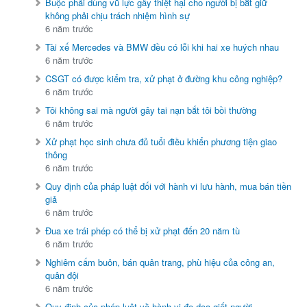
Buộc phải dùng vũ lực gây thiệt hại cho người bị bắt giữ
không phải chịu trách nhiệm hình sự
6 năm trước
Tài xế Mercedes và BMW đều có lỗi khi hai xe huých nhau
6 năm trước
CSGT có được kiểm tra, xử phạt ở đường khu công nghiệp?
6 năm trước
Tôi không sai mà người gây tai nạn bắt tôi bồi thường
6 năm trước
Xử phạt học sinh chưa đủ tuổi điều khiển phương tiện giao
thông
6 năm trước
Quy định của pháp luật đối với hành vi lưu hành, mua bán tiền
giả
6 năm trước
Đua xe trái phép có thể bị xử phạt đến 20 năm tù
6 năm trước
Nghiêm cấm buôn, bán quân trang, phù hiệu của công an,
quân đội
6 năm trước
Quy định của pháp luật về hành vi đe dọa giết người