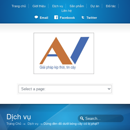
Trang chủ
Giới thiệu
Dịch vụ
Sản phẩm
Dự án
Đối tác
Liên hệ
Email
Facebook
Twitter
Dịch vụ
Trang Chủ
→
Dịch vụ
→
Dừng đèn đỏ dưới bóng cây có bị phạt?