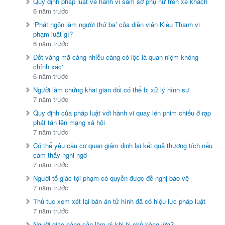
Quy định pháp luật về hành vi sàm sỡ phụ nữ trên xe khách
6 năm trước
‘Phát ngôn làm người thứ ba’ của diễn viên Kiều Thanh vi
phạm luật gì?
6 năm trước
Đốt vàng mã càng nhiều càng có lộc là quan niệm không
chính xác'
6 năm trước
Người làm chứng khai gian dối có thể bị xử lý hình sự
7 năm trước
Quy định của pháp luật với hành vi quay lén phim chiếu ở rạp
phát tán lên mạng xã hội
7 năm trước
Có thể yêu cầu cơ quan giám định lại kết quả thương tích nếu
cảm thấy nghi ngờ
7 năm trước
Người tố giác tội phạm có quyền được đề nghị bảo vệ
7 năm trước
Thủ tục xem xét lại bản án tử hình đã có hiệu lực pháp luật
7 năm trước
Người giao hàng cần làm gì khi bị chủ hàng lừa?