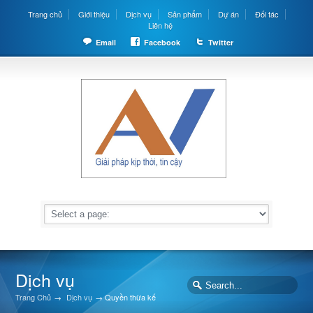
Trang chủ
Giới thiệu
Dịch vụ
Sản phẩm
Dự án
Đối tác
Liên hệ
Email
Facebook
Twitter
Dịch vụ
Trang Chủ
→
Dịch vụ
→
Quyền thừa kế