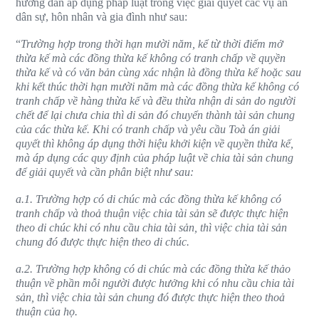
hướng dẫn áp dụng pháp luật trong việc giải quyết các vụ án
dân sự, hôn nhân và gia đình như sau:
“
Trường hợp trong thời hạn mười năm, kể từ thời điểm mở
thừa kế mà các đồng thừa kế không có tranh chấp về quyền
thừa kế và có văn bản cùng xác nhận là đồng thừa kế hoặc sau
khi kết thúc thời hạn mười năm mà các đồng thừa kế không có
tranh chấp về hàng thừa kế và đều thừa nhận di sản do người
chết để lại chưa chia thì di sản đó chuyển thành tài sản chung
của các thừa kế. Khi có tranh chấp và yêu cầu Toà án giải
quyết thì không áp dụng thời hiệu khởi kiện về quyền thừa kế,
mà áp dụng các quy định của pháp luật về chia tài sản chung
để giải quyết và cần phân biệt như sau:
a.1. Trường hợp có di chúc mà các đồng thừa kế không có
tranh chấp và thoả thuận việc chia tài sản sẽ được thực hiện
theo di chúc khi có nhu cầu chia tài sản, thì việc chia tài sản
chung đó được thực hiện theo di chúc.
a.2. Trường hợp không có di chúc mà các đồng thừa kế thảo
thuận về phần mỗi người được hưởng khi có nhu cầu chia tài
sản, thì việc chia tài sản chung đó được thực hiện theo thoả
thuận của họ.