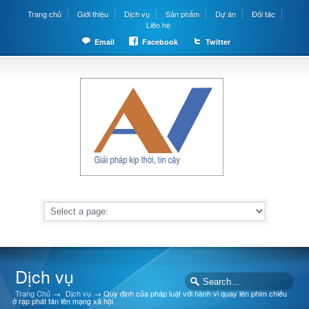
Trang chủ
Giới thiệu
Dịch vụ
Sản phẩm
Dự án
Đối tác
Liên hệ
Email
Facebook
Twitter
Dịch vụ
Trang Chủ
→
Dịch vụ
→
Quy định của pháp luật với hành vi quay lén phim chiếu
ở rạp phát tán lên mạng xã hội