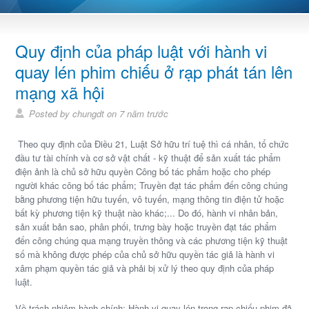
Quy định của pháp luật với hành vi
quay lén phim chiếu ở rạp phát tán lên
mạng xã hội
Posted by chungdt on 7 năm trước
Theo quy định của Điều 21, Luật Sở hữu trí tuệ thì cá nhân, tổ chức
đầu tư tài chính và cơ sở vật chất - kỹ thuật để sản xuất tác phẩm
điện ảnh là chủ sở hữu quyền Công bố tác phẩm hoặc cho phép
người khác công bố tác phẩm; Truyền đạt tác phẩm đến công chúng
bằng phương tiện hữu tuyến, vô tuyến, mạng thông tin điện tử hoặc
bất kỳ phương tiện kỹ thuật nào khác;... Do đó, hành vi nhân bản,
sản xuất bản sao, phân phối, trưng bày hoặc truyền đạt tác phẩm
đến công chúng qua mạng truyền thông và các phương tiện kỹ thuật
số mà không được phép của chủ sở hữu quyền tác giả là hành vi
xâm phạm quyền tác giả và phải bị xử lý theo quy định của pháp
luật.
Về trách nhiệm hành chính: Hành vi quay lén trong rạp chiếu phim đã