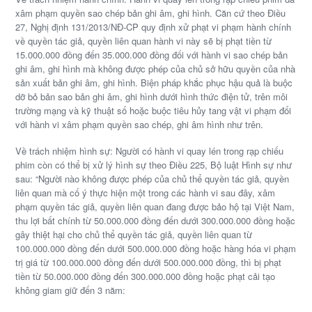
xâm phạm quyền sao chép bản ghi âm, ghi hình. Căn cứ theo Điều
27, Nghị định 131/2013/NĐ-CP quy định xử phạt vi phạm hành chính
về quyền tác giả, quyền liên quan hành vi này sẽ bị phạt tiền từ
15.000.000 đồng đến 35.000.000 đồng đối với hành vi sao chép bản
ghi âm, ghi hình mà không được phép của chủ sở hữu quyền của nhà
sản xuất bản ghi âm, ghi hình. Biện pháp khắc phục hậu quả là buộc
dỡ bỏ bản sao bản ghi âm, ghi hình dưới hình thức điện tử, trên môi
trường mạng và kỹ thuật số hoặc buộc tiêu hủy tang vật vi phạm đối
với hành vi xâm phạm quyền sao chép, ghi âm hình như trên.
Về trách nhiệm hình sự: Người có hành vi quay lén trong rạp chiếu
phim còn có thể bị xử lý hình sự theo Điều 225, Bộ luật Hình sự như
sau: “Người nào không được phép của chủ thể quyền tác giả, quyền
liên quan mà cố ý thực hiện một trong các hành vi sau đây, xâm
phạm quyền tác giả, quyền liên quan đang được bảo hộ tại Việt Nam,
thu lợi bất chính từ 50.000.000 đồng đến dưới 300.000.000 đồng hoặc
gây thiệt hại cho chủ thể quyền tác giả, quyền liên quan từ
100.000.000 đồng đến dưới 500.000.000 đồng hoặc hàng hóa vi phạm
trị giá từ 100.000.000 đồng đến dưới 500.000.000 đồng, thì bị phạt
tiền từ 50.000.000 đồng đến 300.000.000 đồng hoặc phạt cải tạo
không giam giữ đến 3 năm: