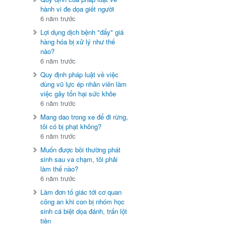
hành vi đe dọa giết người
6 năm trước
Lợi dụng dịch bệnh "đẩy" giá
hàng hóa bị xử lý như thế
nào?
6 năm trước
Quy định pháp luật về việc
dùng vũ lực ép nhân viên làm
việc gây tổn hại sức khỏe
6 năm trước
Mang dao trong xe để đi rừng,
tôi có bị phạt không?
6 năm trước
Muốn được bồi thường phát
sinh sau va chạm, tôi phải
làm thế nào?
6 năm trước
Làm đơn tố giác tới cơ quan
công an khi con bị nhóm học
sinh cá biệt dọa đánh, trấn lột
tiền