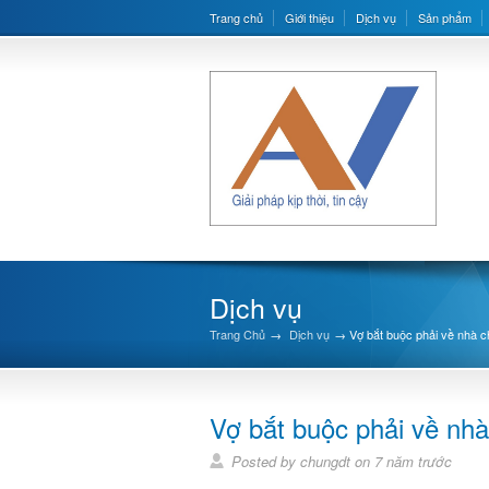
Trang chủ
Giới thiệu
Dịch vụ
Sản phẩm
Dịch vụ
Trang Chủ
→
Dịch vụ
→
Vợ bắt buộc phải về nhà 
Vợ bắt buộc phải về nh
Posted by chungdt on 7 năm trước