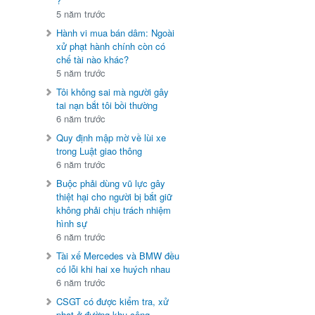
?
5 năm trước
Hành vi mua bán dâm: Ngoài
xử phạt hành chính còn có
chế tài nào khác?
5 năm trước
Tôi không sai mà người gây
tai nạn bắt tôi bồi thường
6 năm trước
Quy định mập mờ về lùi xe
trong Luật giao thông
6 năm trước
Buộc phải dùng vũ lực gây
thiệt hại cho người bị bắt giữ
không phải chịu trách nhiệm
hình sự
6 năm trước
Tài xế Mercedes và BMW đều
có lỗi khi hai xe huých nhau
6 năm trước
CSGT có được kiểm tra, xử
phạt ở đường khu công