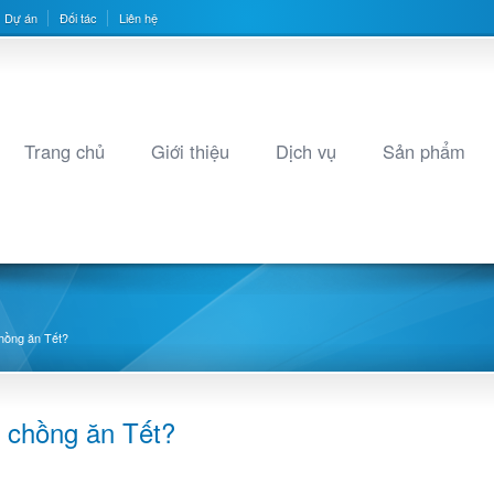
Dự án
Đối tác
Liên hệ
Trang chủ
Giới thiệu
Dịch vụ
Sản phẩm
chồng ăn Tết?
à chồng ăn Tết?