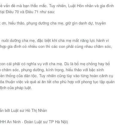
về vấn đề mà bạn thắc mắc. Tuy nhiên, Luật Hôn nhân và gia đình
tại Điều 70 và Điều 71 như sau:
n, hiếu thảo, phụng dưỡng cha mẹ, giữ gìn danh dự, truyền
ôi dưỡng cha mẹ, đặc biệt khi cha mẹ mất năng lực hành vi
 hợp gia đình có nhiều con thì các con phải cùng nhau chăm sóc,
 con cái phải có nghĩa vụ với cha mẹ. Dù là bố mẹ chồng hay bố
ụ chăm sóc, phụng dưỡng, kính trọng, hiếu thảo với bậc sinh
uyền thống của dân tộc. Tuy nhiên cũng tùy vào từng hoàn cảnh cụ
ỏa thuận việc về quê ai ăn tết cho phù hợp với phong tục tập quán
ịnh của pháp luật.
ấn bởi Luật sư Hồ Thị Nhàn
NHH An Ninh - Đoàn Luật sư TP Hà Nội)