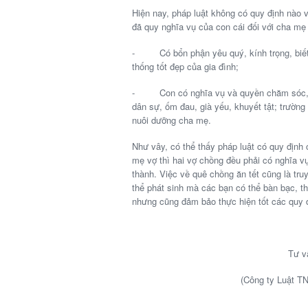
Hiện nay, pháp luật không có quy định nào 
đã quy nghĩa vụ của con cái đối với cha mẹ 
- Có bổn phận yêu quý, kính trọng, biết ơ
thống tốt đẹp của gia đình;
- Con có nghĩa vụ và quyền chăm sóc, nu
dân sự, ốm đau, già yếu, khuyết tật; trường
nuôi dưỡng cha mẹ.
Như vây, có thể thấy pháp luật có quy định
mẹ vợ thì hai vợ chồng đều phải có nghĩa v
thành. Việc về quê chồng ăn tết cũng là tr
thể phát sinh mà các bạn có thể bàn bạc, th
nhưng cũng đảm bảo thực hiện tốt các quy đ
Tư v
(Công ty Luật T